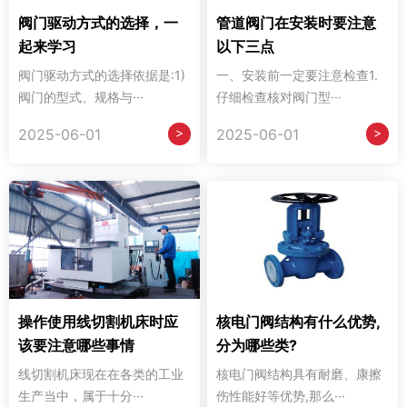
阀门驱动方式的选择，一
管道阀门在安装时要注意
起来学习
以下三点
阀门驱动方式的选择依据是:1)
一、安装前一定要注意检查1.
阀门的型式、规格与···
仔细检查核对阀门型···
>
>
2025-06-01
2025-06-01
操作使用线切割机床时应
核电门阀结构有什么优势,
该要注意哪些事情
分为哪些类?
线切割机床现在在各类的工业
核电门阀结构具有耐磨、康擦
生产当中，属于十分···
伤性能好等优势,那么···